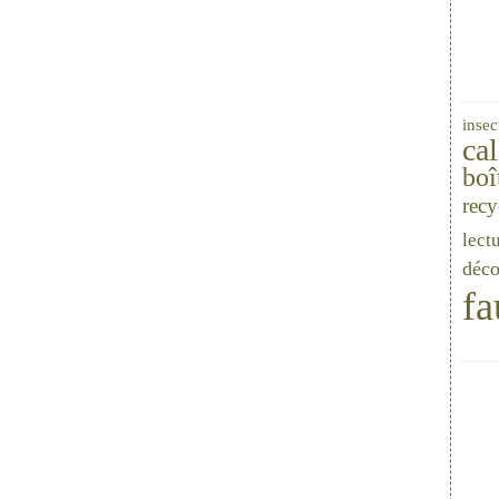
insec
cal
boî
recy
lect
déco
fa