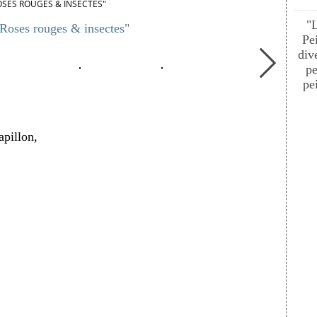
OSES ROUGES & INSECTES"
"
"Roses rouges & insectes"
Pe
div
pe
pei
apillon,