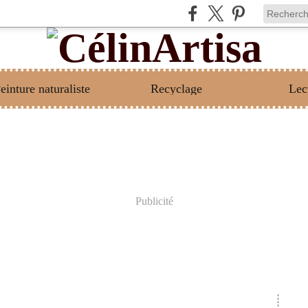
einture naturaliste
Recyclage
Lec
Publicité