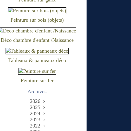
Peinture sur bois (objets)
Déco chambre d'enfant /Naissance
Tableaux & panneaux déco
Peinture sur fer
Archives
2026
2025
Juin
(2)
Décembre
2024
Mai
(1)
(1)
Novembre
Décembre
2023
Avril
(1)
(1)
(1)
Novembre
Décembre
Octobre
2022
Mars
(2)
(2)
(3)
(1)