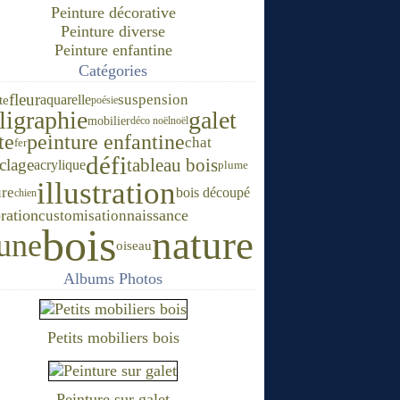
Peinture décorative
Peinture diverse
Peinture enfantine
Catégories
fleur
suspension
te
aquarelle
poésie
ligraphie
galet
mobilier
déco noël
noël
te
peinture enfantine
chat
fer
défi
tableau bois
clage
acrylique
plume
illustration
ure
bois découpé
chien
ration
naissance
customisation
bois
nature
une
oiseau
Albums Photos
Petits mobiliers bois
Peinture sur galet