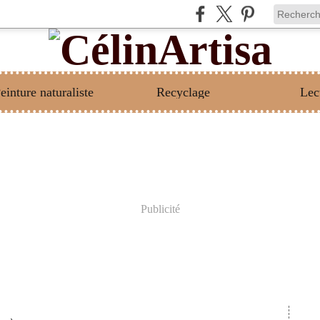
einture naturaliste
Recyclage
Lec
Publicité