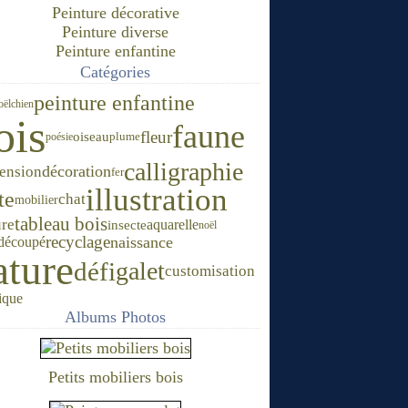
Peinture décorative
Peinture diverse
Peinture enfantine
Catégories
peinture enfantine
oël
chien
ois
faune
fleur
oiseau
poésie
plume
calligraphie
décoration
ension
fer
illustration
te
chat
mobilier
tableau bois
ure
insecte
aquarelle
noël
recyclage
naissance
 découpé
ature
défi
galet
customisation
ique
Albums Photos
Petits mobiliers bois