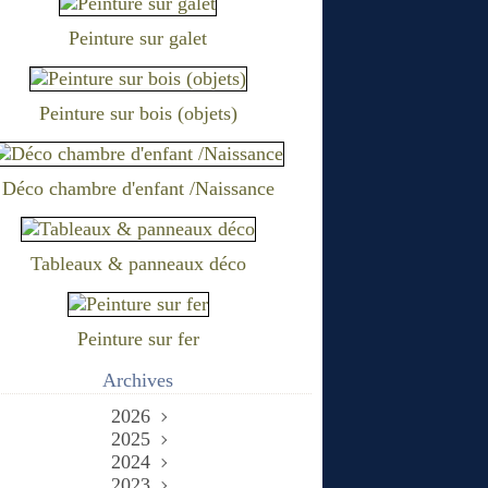
Peinture sur galet
Peinture sur bois (objets)
Déco chambre d'enfant /Naissance
Tableaux & panneaux déco
Peinture sur fer
Archives
2026
2025
Juin
(2)
Décembre
2024
Mai
(1)
(1)
Novembre
Décembre
2023
Avril
(1)
(1)
(1)