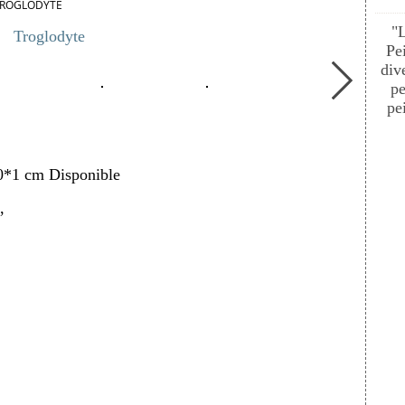
ROGLODYTE
"
Troglodyte
Pe
div
pe
pei
10*1 cm Disponible
,