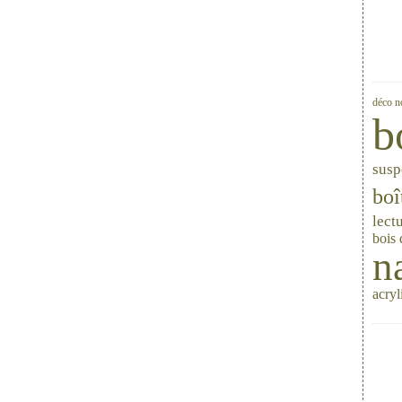
déco n
b
susp
boî
lect
bois
n
acryl