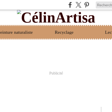
einture naturaliste
Recyclage
Lec
Publicité