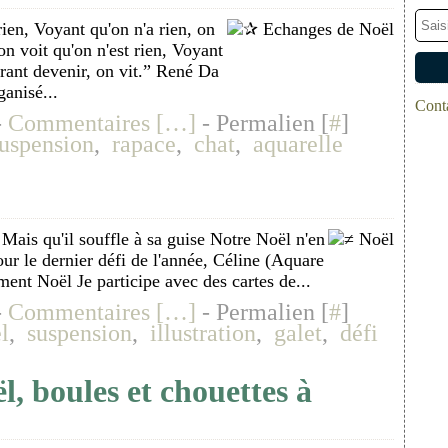
rien, Voyant qu'on n'a rien, on
n voit qu'on n'est rien, Voyant
irant devenir, on vit.” René Da
anisé...
Conta
-
Commentaires [
…
]
- Permalien [
#
]
uspension
,
rapace
,
chat
,
aquarelle
 Mais qu'il souffle à sa guise Notre Noël n'en
our le dernier défi de l'année, Céline (Aquare
ent Noël Je participe avec des cartes de...
-
Commentaires [
…
]
- Permalien [
#
]
l
,
suspension
,
illustration
,
galet
,
défi
, boules et chouettes à