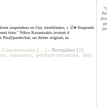
"
Pe
div
pe
èrent suspendues en l'air, tremblantes, c
pei
nuit tinta." Nikos Kazantzakis (extrait d
de Pas@pasdechat, un thème original, as
-
Commentaires [
…
]
- Permalien [
#
]
ion
,
naissance
,
peinture enfantine
,
défi