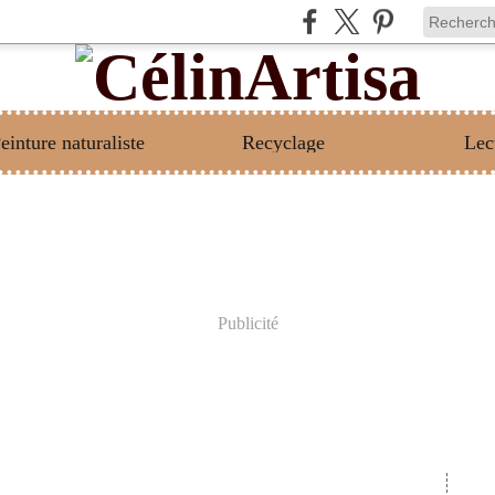
einture naturaliste
Recyclage
Lec
Publicité