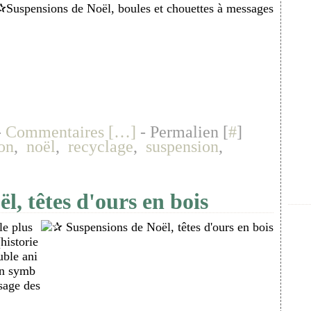
-
Commentaires [
…
]
- Permalien [
#
]
on
,
noël
,
recyclage
,
suspension
,
l, têtes d'ours en bois
le plus
historie
uble ani
un symb
sage des