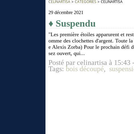
CÉLINARTISA
>
CATEGORIES
>
CÉLINARTISA
29 décembre 2021
♦ Suspendu
"Les première étoiles apparurent et rest
omme des clochettes d'argent. Toute la 
e Alexis Zorba) Pour le prochain défi 
sez ouvert, qui...
Posté par celinartisa à 15:43 
Tags:
bois découpé
,
suspens