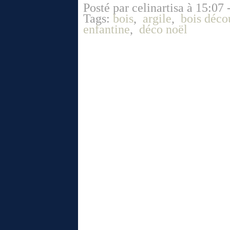
Posté par celinartisa à 15:07 
Tags:
bois
,
argile
,
bois déco
enfantine
,
déco noël