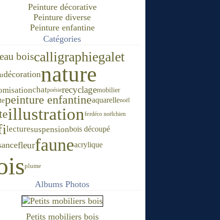
Peinture décorative
Peinture diverse
Peinture enfantine
Catégories
calligraphie
galet
leau bois
nature
décoration
au
recyclage
chat
omisation
mobilier
poésie
peinture enfantine
te
aquarelle
noël
illustration
te
fer
déco noël
chien
fi
lecture
suspension
bois découpé
faune
sance
fleur
acrylique
ois
plume
Albums Photos
Petits mobiliers bois