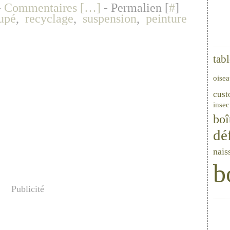
-
Commentaires [
…
]
- Permalien [
#
]
upé
,
recyclage
,
suspension
,
peinture
tab
oise
cust
insec
boî
dé
nais
b
Publicité