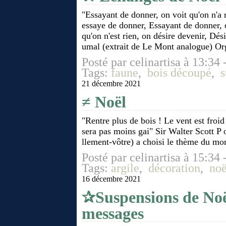
"Essayant de donner, on voit qu'on n'a 
essaye de donner, Essayant de donner, o
qu'on n'est rien, on désire devenir, Dés
umal (extrait de Le Mont analogue) Org
Posté par celinartisa à 13:34 
Tags:
faune
,
bois découpé
,
s
21 décembre 2021
≠ Noël
"Rentre plus de bois ! Le vent est froid
sera pas moins gai" Sir Walter Scott P 
llement-vôtre) a choisi le thème du mom
Posté par celinartisa à 15:34 
Tags:
argile
,
décoration
,
noë
16 décembre 2021
✰Suspensions de Noël
messages