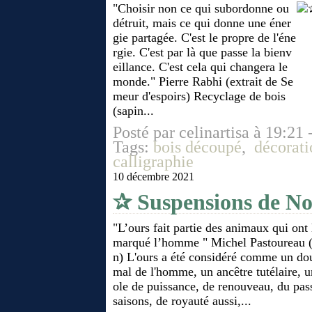
"Choisir non ce qui subordonne ou
détruit, mais ce qui donne une éner
gie partagée. C'est le propre de l'éne
rgie. C'est par là que passe la bienv
eillance. C'est cela qui changera le
monde." Pierre Rabhi (extrait de Se
meur d'espoirs) Recyclage de bois
(sapin...
Posté par celinartisa à 19:21 
Tags:
bois découpé
,
décorati
calligraphie
10 décembre 2021
✰ Suspensions de Noë
"L’ours fait partie des animaux qui ont 
marqué l’homme " Michel Pastoureau (
n) L'ours a été considéré comme un do
mal de l'homme, un ancêtre tutélaire, 
ole de puissance, de renouveau, du pas
saisons, de royauté aussi,...