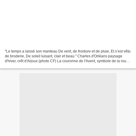
"Le temps a laissé son manteau De vent, de froidure et de pluie, Et s’est vêtu
de broderie, De soleil luisant, clair et beau." Charles d'Orléans paysage
d'hiver, crêt d'Arjoux (photo CF) La couronne de l'Avent, symbole de la roue
est celui du cycle solaire,...