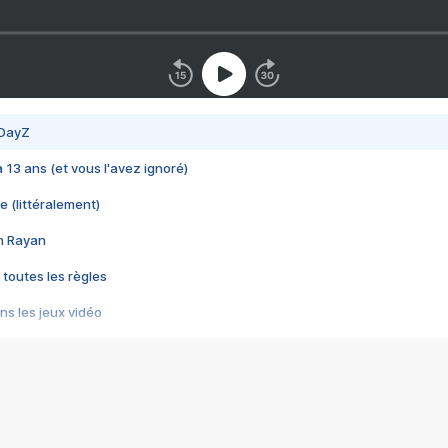
 DayZ
 a 13 ans (et vous l'avez ignoré)
e (littéralement)
im Rayan
 toutes les règles
s les jeux vidéo
us choquant de Rockstar ? - Le scandale BULLY
e plus moche de Steam
du RÊVE tourne au CAUCHEMAR