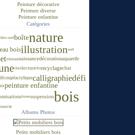
Peinture décorative
Peinture diverse
Peinture enfantine
Catégories
nature
boîte
r
déco noël
illustration
leau bois
noël
et
naissance
décoration
aquarelle
oiseau
une
recyclage
lecture
chat
chien
fer
défi
calligraphie
acrylique
 découpé
peinture enfantine
ier
bois
omisation
suspension
plume
insecte
Albums Photos
Petits mobiliers bois