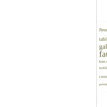
fleu
tab
gal
fa
bois
mobil
cust
poésie