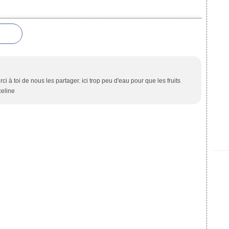
 à toi de nous les partager. ici trop peu d'eau pour que les fruits
celine