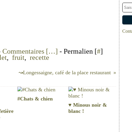
Conta
-
Commentaires [
…
]
- Permalien [
#
]
let
,
fruit
,
recette
↝Longessaigne, café de la place restaurant
#Chats & chien
♥ Minous noir &
etière
blanc !
e