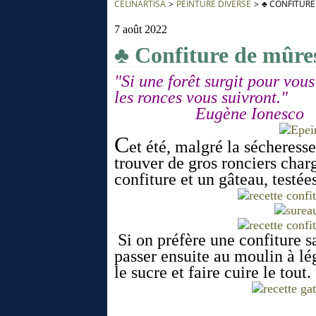
CÉLINARTISA
>
PEINTURE DIVERSE
>
♣ CONFITURE
7 août 2022
♣ Confiture de mûres
"Si une forêt surgit pour vou
les ronces vous suivront."
Eugène Ionesco
C
et été, malgré la sécheresse
trouver de gros ronciers charg
confiture et un gâteau, testées
Si on préfère une confiture san
passer ensuite au moulin à lé
le sucre et faire cuire le tout.