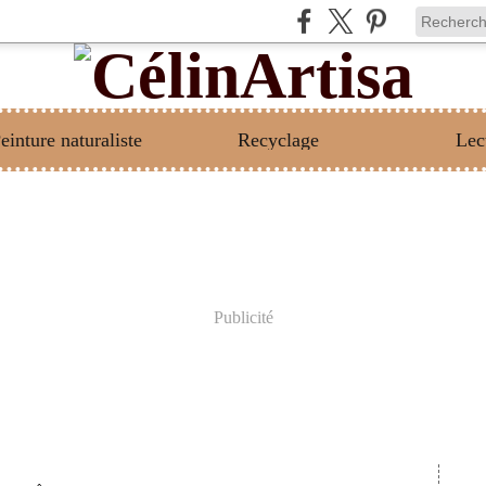
einture naturaliste
Recyclage
Lec
Publicité