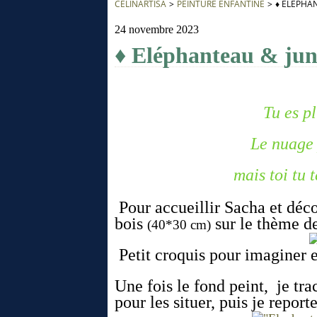
CÉLINARTISA
>
PEINTURE ENFANTINE
>
♦ ELÉPHA
24 novembre 2023
♦ Eléphanteau & jun
Tu es plus beau
Le nuage pleut qu
mais toi tu te fous d
Pour accueillir Sacha et déc
bois
sur le thème de
(40*30 cm)
Petit croquis pour imaginer et
Une fois le fond peint, je tra
pour les situer, puis je report