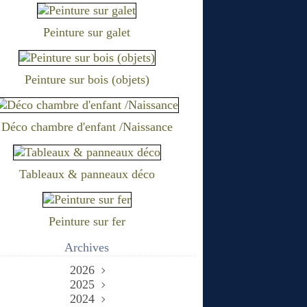
Peinture sur galet
Peinture sur bois (objets)
Déco chambre d'enfant /Naissance
Tableaux & panneaux déco
Peinture sur fer
Archives
2026
2025
Juin
(2)
Décembre
2024
Mai
(1)
(1)