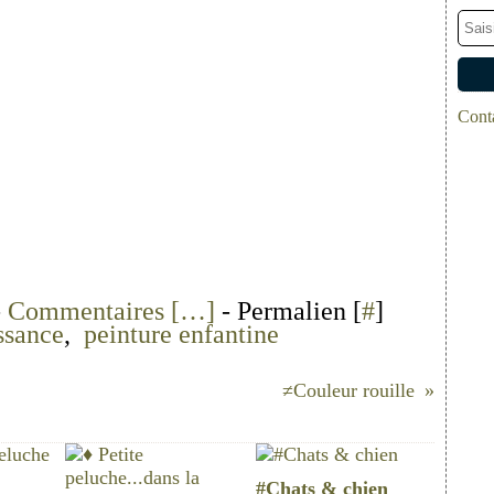
Conta
-
Commentaires [
…
]
- Permalien [
#
]
ssance
,
peinture enfantine
≠Couleur rouille
#Chats & chien