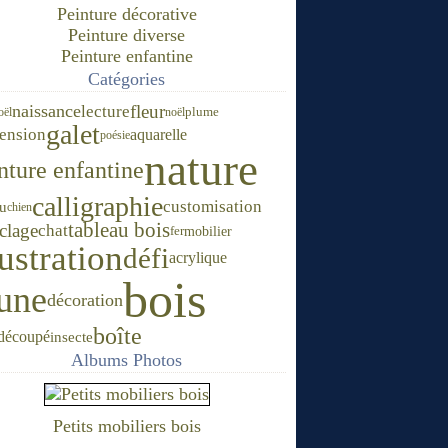
Peinture décorative
Peinture diverse
Peinture enfantine
Catégories
naissance
fleur
lecture
oël
noël
plume
galet
ension
aquarelle
poésie
nature
nture enfantine
calligraphie
customisation
au
chien
tableau bois
clage
chat
mobilier
fer
lustration
défi
acrylique
bois
une
décoration
boîte
 découpé
insecte
Albums Photos
Petits mobiliers bois