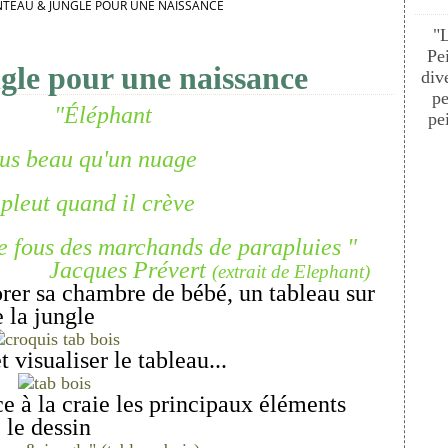
NTEAU & JUNGLE POUR UNE NAISSANCE
"
Pe
gle pour une naissance
div
pe
"Éléphant
pei
 qu'un nuage
and il crève
es marchands de parapluies "
Jacques Prévert
(extrait de Elephant)
orer sa chambre de bébé, un tableau sur
 la jungle
 visualiser le tableau...
ce à la craie les principaux éléments
e le dessin