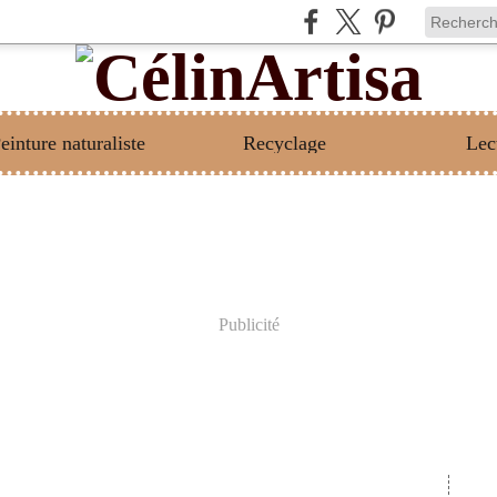
einture naturaliste
Recyclage
Lec
Publicité