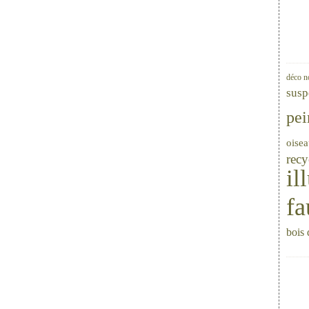
déco n
susp
pei
oise
recy
il
fa
bois