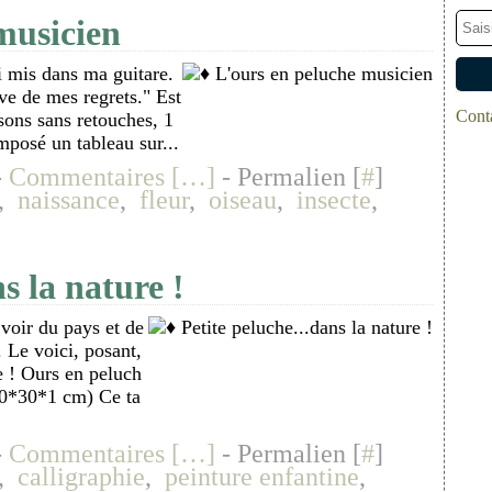
musicien
ai mis dans ma guitare.
êve de mes regrets." Est
Conta
nsons sans retouches, 1
mposé un tableau sur...
-
Commentaires [
…
]
- Permalien [
#
]
,
naissance
,
fleur
,
oiseau
,
insecte
,
s la nature !
 voir du pays et de
. Le voici, posant,
re ! Ours en peluch
 40*30*1 cm) Ce ta
-
Commentaires [
…
]
- Permalien [
#
]
,
calligraphie
,
peinture enfantine
,