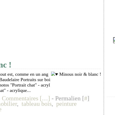
nc !
 tout est, comme en un ang
Baudelaire Portraits sur boi
otos "Portrait chat" - acryl
t" - acrylique...
-
Commentaires [
…
]
- Permalien [
#
]
obilier
,
tableau bois
,
peinture
e