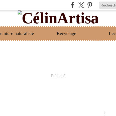
einture naturaliste
Recyclage
Lec
Publicité