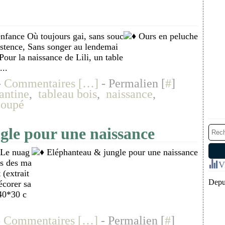
enfance Où toujours gai, sans souc
xistence, Sans songer au lendemai
Pour la naissance de Lili, un table
...
-
Commentaires [
…
]
- Permalien [
#
]
antine
,
tableau bois
,
naissance
,
coupé
gle pour une naissance
 Le nuag
us des ma
V
 (extrait
Depui
écorer sa
(40*30 c
-
Commentaires [
…
]
- Permalien [
#
]