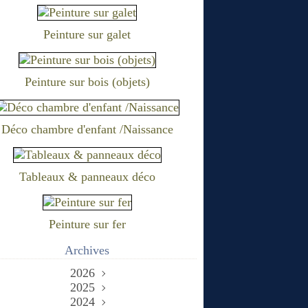
Peinture sur galet
Peinture sur bois (objets)
Déco chambre d'enfant /Naissance
Tableaux & panneaux déco
Peinture sur fer
Archives
2026
2025
Juin
(2)
Décembre
2024
Mai
(1)
(1)