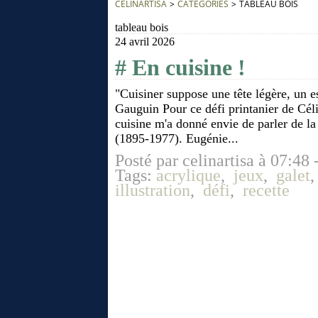
CÉLINARTISA
>
CATEGORIES
>
TABLEAU BOIS
tableau bois
24 avril 2026
# En cuisine !
"Cuisiner suppose une tête légère, un e
Gauguin Pour ce défi printanier de Cél
cuisine m'a donné envie de parler de la
(1895-1977). Eugénie...
Posté par celinartisa à 07:48 
Tags:
acrylique
,
jeux
,
galet
illustration
,
défi
,
recette