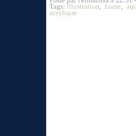
Posté par celinartisa à 22:31 
Tags:
illustration
,
faune
,
aqu
acrylique