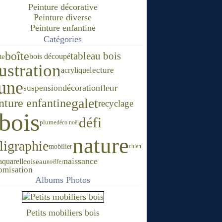
Peinture décorative
Peinture diverse
Peinture enfantine
Catégories
boîte
tableau bois
bois découpé
te
lustration
acrylique
lecture
une
décoration
fleur
suspension
galet
nture enfantine
recyclage
bois
défi
plume
déco noël
nature
ligraphie
mobilier
chien
naissance
aquarelle
oiseau
noël
fer
omisation
Albums Photos
Petits mobiliers bois