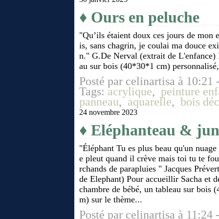
♦ Ours en peluche
"Qu’ils étaient doux ces jours de mon 
is, sans chagrin, je coulai ma douce e
n." G.De Nerval (extrait de L'enfance) 
au sur bois (40*30*1 cm) personnalisé,
Posté par celinartisa à 10:21 
Tags:
acrylique
,
peinture enf
panneau
,
aquarelle
,
bois dé
24 novembre 2023
♦ Eléphanteau & jun
"Éléphant Tu es plus beau qu'un nuage
e pleut quand il crève mais toi tu te fo
rchands de parapluies " Jacques Prévert
de Elephant) Pour accueillir Sacha et d
chambre de bébé, un tableau sur bois 
m) sur le thème...
Posté par celinartisa à 11:24 