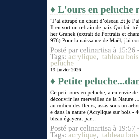
♦ L'ours en peluche 
"J’ai attrapé un chant d’oiseau Et je l’
Il en sort un refrain de paix Qui fait tr
her Granek (extrait de Portraits et cha
976) Pour la naissance de Maël, j'ai co
Posté par celinartisa à 15:26 
Tags:
acrylique
,
tableau bois
peluche
19 janvier 2026
♦ Petite peluche...dan
Ce petit ours en peluche, a eu envie de
découvrir les merveilles de la Nature ..
au milieu des fleurs, assis sous un arb
e dans la nature (Acrylique sur bois -
bleau égayera, par...
Posté par celinartisa à 19:57 
Tags:
acrylique
,
tableau bois