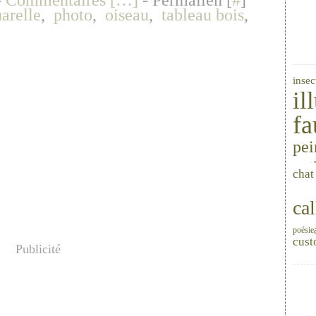
-
Commentaires [
…
]
- Permalien [
#
]
arelle
,
photo
,
oiseau
,
tableau bois
,
insec
il
fa
pei
chat
cal
poésie
cust
Publicité