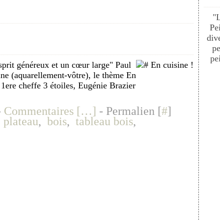
"
Pe
div
pe
pei
sprit généreux et un cœur large" Paul
ine (aquarellement-vôtre), le thème En
 1ere cheffe 3 étoiles, Eugénie Brazier
-
Commentaires [
…
]
- Permalien [
#
]
,
plateau
,
bois
,
tableau bois
,