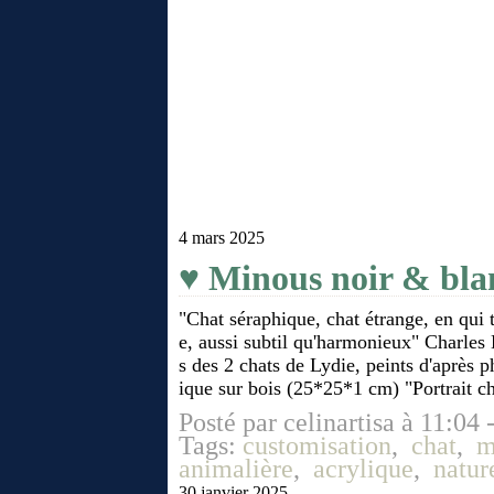
4 mars 2025
♥ Minous noir & bla
"Chat séraphique, chat étrange, en qui
e, aussi subtil qu'harmonieux" Charles 
s des 2 chats de Lydie, peints d'après ph
ique sur bois (25*25*1 cm) "Portrait cha
Posté par celinartisa à 11:04 
Tags:
customisation
,
chat
,
m
animalière
,
acrylique
,
natur
30 janvier 2025