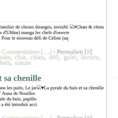
familier de choses étranges, invisibl
s d'Ulthar) manga les chefs d'oeuvre
e Pour le nouveau défi de Céline (aq
-
Commentaires [
…
]
- Permalien [
#
]
oite
,
chat
,
chien
,
défi
,
galet
,
lecture
,
bois
,
nature
 sa chenille
ns les puits, Le jar
." Anna de Noailles
ale du buis, papillo
a été introduit acci