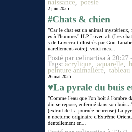
naissance
,
poésie
2 juin 2025
#Chats & chien
"Car le chat est un animal mystérieux, 
es à l'homme." H.P Lovecraft (Les chat
s de Lovecraft illustrés par Gou Tanab
uarellement-votre), voici mes...
Posté par celinartisa à 20:27 
Tags:
acrylique
,
aquarelle
,
b
peinture animalière
,
tableau 
26 mai 2025
♥La pyrale du buis et
"Comme l'eau que l'on boit à l'ombre da
din se repose, enfermé dans son buis..
(extrait de La journée heureuse) La pyr
n nocturne originaire d'Extrême Orient, 
dentellement en...