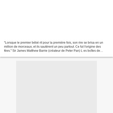
"Lorsque le premier bébé rit pour la première fois, son rire se brisa en un
million de morceaux, et ils sautèrent un peu partout. Ce fut l'origine des
fées." Sir James Matthew Barrie (créateur de Peter Pan) L es boîtes de
naissance Cadeau de naissance,...