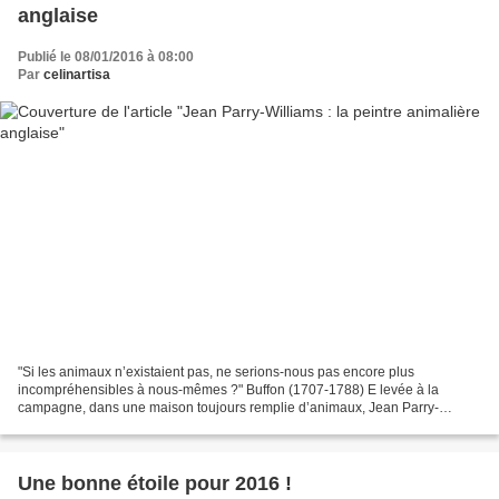
anglaise
Publié le 08/01/2016 à 08:00
Par
celinartisa
"Si les animaux n’existaient pas, ne serions-nous pas encore plus
incompréhensibles à nous-mêmes ?" Buffon (1707-1788) E levée à la
campagne, dans une maison toujours remplie d’animaux, Jean Parry-
Williams fut encouragée à dessiner et peindre dès son...
Une bonne étoile pour 2016 !