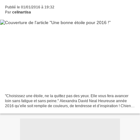
Publié le 01/01/2016 à 19:32
Par
celinartisa
"Choisissez une étoile, ne la quittez pas des yeux. Elle vous fera avancer
loin sans fatigue et sans peine." Alexandra David Neal Heureuse année
2016 qu’elle soit remplie de couleurs, de tendresse et d’inspiration ! Chien
au chapeau acrylique sur bois...