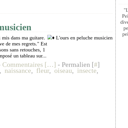
"
Pe
div
musicien
pe
pei
ai mis dans ma guitare.
êve de mes regrets." Est
nsons sans retouches, 1
mposé un tableau sur...
-
Commentaires [
…
]
- Permalien [
#
]
,
naissance
,
fleur
,
oiseau
,
insecte
,