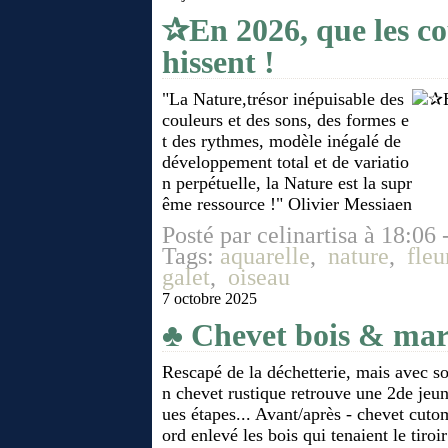
✰En 2026, que les c
hissent !
"La Nature,trésor inépuisable des
couleurs et des sons, des formes e
t des rythmes, modèle inégalé de
développement total et de variatio
n perpétuelle, la Nature est la supr
ême ressource !" Olivier Messiaen
Posté par celinartisa à 18:06 
Tags:
aquarelle
,
nature
,
fleu
galet
,
oiseau
7 octobre 2025
♣ Chevet bois & mar
Rescapé de la déchetterie, mais avec so
n chevet rustique retrouve une 2de jeu
ues étapes... Avant/après - chevet cutom
ord enlevé les bois qui tenaient le tiroi