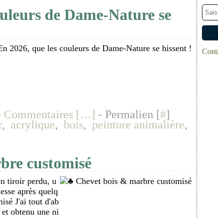
ouleurs de Dame-Nature se
Conta
-
Commentaires [
…
]
- Permalien [
#
]
r
,
acrylique
,
bois
,
peinture animalière
,
bre customisé
n tiroir perdu, u
nesse après quelq
isé J'ai tout d'ab
r et obtenu une ni