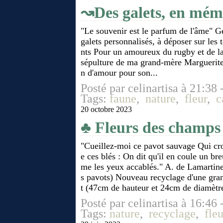
↝Des galets, en mémo
"Le souvenir est le parfum de l'âme" 
galets personnalisés, à déposer sur les
nts Pour un amoureux du rugby et de l
sépulture de ma grand-mère Marguerite
n d'amour pour son...
Posté par celinartisa à 21:38 
Tags:
faune
,
nature
,
fleur
,
c
20 octobre 2023
♣ Fleurs des champs 
"Cueillez-moi ce pavot sauvage Qui cro
e ces blés : On dit qu'il en coule un br
me les yeux accablés." A. de Lamartine
s pavots) Nouveau recyclage d'une gran
t (47cm de hauteur et 24cm de diamètre
Posté par celinartisa à 16:46 
Tags:
nature
,
recyclage
,
fleu