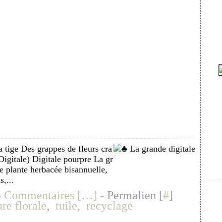
a tige Des grappes de fleurs cra
Digitale) Digitale pourpre La gr
ne plante herbacée bisannuelle,
s,...
-
Commentaires [
…
]
- Permalien [
#
]
ure florale
,
tuile
,
recyclage