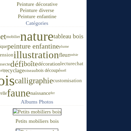
Peinture décorative
Peinture diverse
Peinture enfantine
Catégories
nature
et
tableau bois
mobilier
peinture enfantine
ique
plume
illustration
fleur
ension
poésie
défi
boîte
décoration
lecture
chat
nsecte
recyclage
bois découpé
oiseau
oël
noël
ois
calligraphie
customisation
faune
naissance
elle
fer
Albums Photos
Petits mobiliers bois