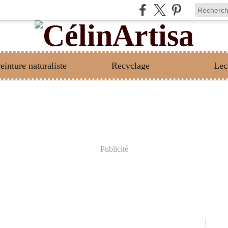
einture naturaliste
Recyclage
Lec
Publicité