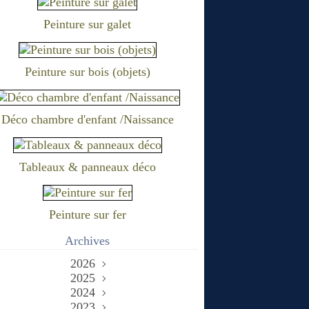
Peinture sur galet
Peinture sur bois (objets)
Déco chambre d'enfant /Naissance
Tableaux & panneaux déco
Peinture sur fer
Archives
2026
2025
Juin
(2)
Décembre
2024
Mai
(1)
(1)
Novembre
Décembre
2023
Avril
(1)
(1)
(1)