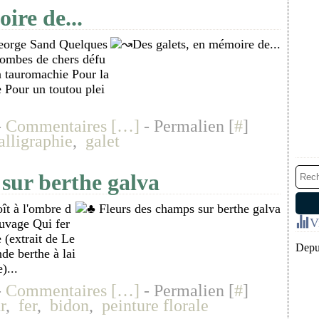
ire de...
George Sand Quelques
 tombes de chers défu
a tauromachie Pour la
 Pour un toutou plei
-
Commentaires [
…
]
- Permalien [
#
]
alligraphie
,
galet
sur berthe galva
ît à l'ombre d
V
euvage Qui fer
 (extrait de Le
Depui
de berthe à lai
)...
-
Commentaires [
…
]
- Permalien [
#
]
r
,
fer
,
bidon
,
peinture florale