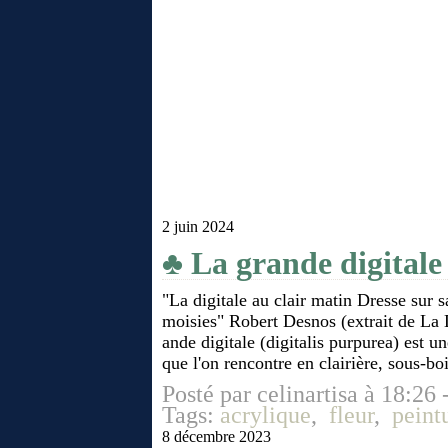
2 juin 2024
♣ La grande digitale
"La digitale au clair matin Dresse sur s
moisies" Robert Desnos (extrait de La 
ande digitale (digitalis purpurea) est u
que l'on rencontre en clairière, sous-boi
Posté par celinartisa à 18:26 
Tags:
acrylique
,
fleur
,
peint
8 décembre 2023