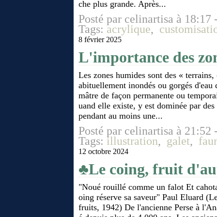
che plus grande. Après...
Posté par celinartisa à 18:17 
Tags:
acrylique
,
customisati
8 février 2025
L'importance des zo
Les zones humides sont des « terrains, 
abituellement inondés ou gorgés d'eau 
mâtre de façon permanente ou temporair
uand elle existe, y est dominée par des
pendant au moins une...
Posté par celinartisa à 21:52 
Tags:
illustration
,
galet
,
fau
12 octobre 2024
♣Le coing, fruit d'a
"Noué rouillé comme un falot Et cahot
oing réserve sa saveur" Paul Eluard (Le
fruits, 1942) De l'ancienne Perse à l'Ana