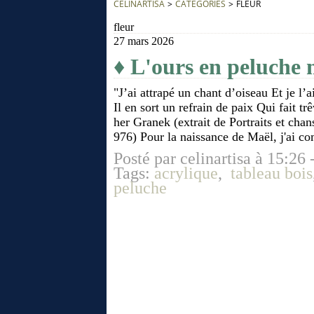
CÉLINARTISA
>
CATEGORIES
>
FLEUR
fleur
27 mars 2026
♦ L'ours en peluche 
"J’ai attrapé un chant d’oiseau Et je l’
Il en sort un refrain de paix Qui fait tr
her Granek (extrait de Portraits et cha
976) Pour la naissance de Maël, j'ai co
Posté par celinartisa à 15:26 
Tags:
acrylique
,
tableau bois
peluche