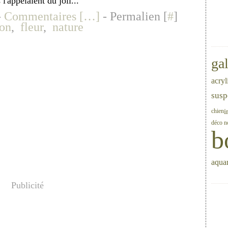
l'appelaient du joli...
-
Commentaires [
…
]
- Permalien [
#
]
ion
,
fleur
,
nature
gal
acryl
susp
i
chien
déco n
b
aquar
Publicité