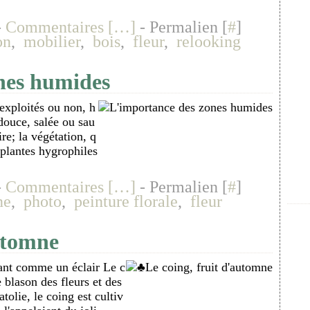
-
Commentaires [
…
]
- Permalien [
#
]
on
,
mobilier
,
bois
,
fleur
,
relooking
nes humides
exploités ou non, h
douce, salée ou sau
e; la végétation, q
 plantes hygrophiles
-
Commentaires [
…
]
- Permalien [
#
]
ne
,
photo
,
peinture florale
,
fleur
utomne
ant comme un éclair Le c
 blason des fleurs et des
tolie, le coing est cultiv