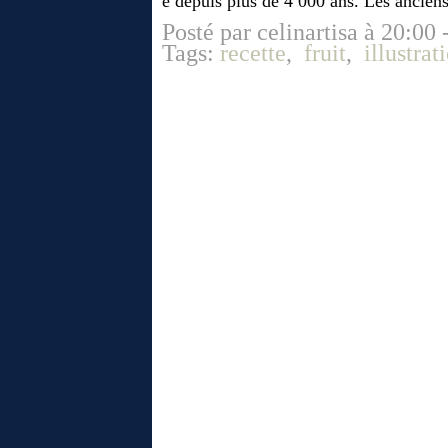
é depuis plus de 4 000 ans. Les anciens 
Posté par celinartisa à 20:00 
Tags:
recette
,
fruit
,
illustrat