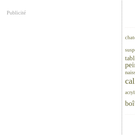
Publicité
chat
susp
tab
pei
nais
cal
acryl
boî