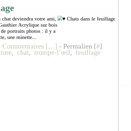
lage
n chat deviendra votre ami,
Gauthier Acrylique sur bois
de portraits photos : il y a
e, une minette...
-
Commentaires [
…
]
- Permalien [
#
]
ture
,
chat
,
trompe-l’œil
,
feuillage