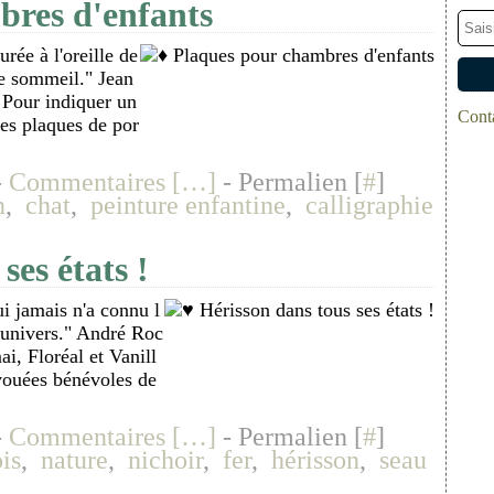
bres d'enfants
rée à l'oreille de
le sommeil." Jean
) Pour indiquer un
Conta
ites plaques de por
-
Commentaires [
…
]
- Permalien [
#
]
n
,
chat
,
peinture enfantine
,
calligraphie
ses états !
ui jamais n'a connu l
l'univers." André Roc
i, Floréal et Vanill
évouées bénévoles de
-
Commentaires [
…
]
- Permalien [
#
]
is
,
nature
,
nichoir
,
fer
,
hérisson
,
seau