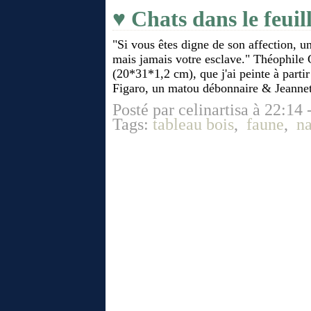
♥ Chats dans le feuil
"Si vous êtes digne de son affection, u
mais jamais votre esclave." Théophile 
(20*31*1,2 cm), que j'ai peinte à partir 
Figaro, un matou débonnaire & Jeannett
Posté par celinartisa à 22:14 
Tags:
tableau bois
,
faune
,
na