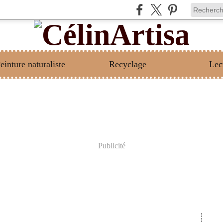
einture naturaliste
Recyclage
Lec
Publicité