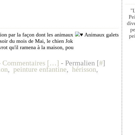
"
Pe
div
pe
tion par la façon dont les animaux
pei
soir du mois de Mai, le chien Jok
evrot qu'il ramena à la maison, pou
-
Commentaires [
…
]
- Permalien [
#
]
ion
,
peinture enfantine
,
hérisson
,