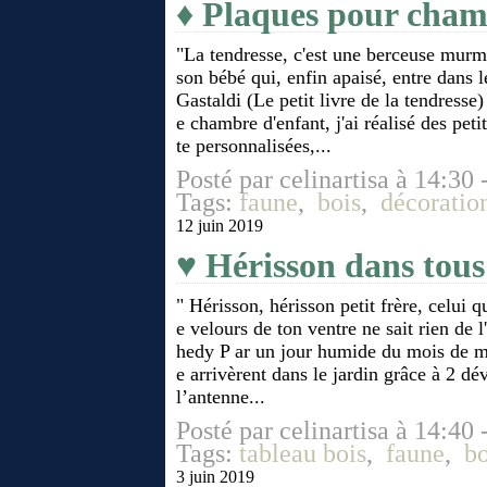
♦ Plaques pour cham
"La tendresse, c'est une berceuse murmu
son bébé qui, enfin apaisé, entre dans 
Gastaldi (Le petit livre de la tendresse
e chambre d'enfant, j'ai réalisé des pet
te personnalisées,...
Posté par celinartisa à 14:30 
Tags:
faune
,
bois
,
décoratio
12 juin 2019
♥ Hérisson dans tous 
" Hérisson, hérisson petit frère, celui q
e velours de ton ventre ne sait rien de 
hedy P ar un jour humide du mois de ma
e arrivèrent dans le jardin grâce à 2 d
l’antenne...
Posté par celinartisa à 14:40 
Tags:
tableau bois
,
faune
,
bo
3 juin 2019