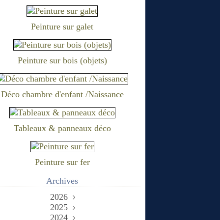
Peinture sur galet
Peinture sur bois (objets)
Déco chambre d'enfant /Naissance
Tableaux & panneaux déco
Peinture sur fer
Archives
2026
2025
Juin
(2)
Décembre
2024
Mai
(1)
(1)