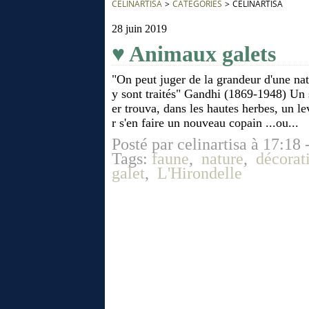
CÉLINARTISA
>
CATEGORIES
>
CÉLINARTISA
28 juin 2019
♥ Animaux galets
"On peut juger de la grandeur d'une na
y sont traités" Gandhi (1869-1948) Un 
er trouva, dans les hautes herbes, un l
r s'en faire un nouveau copain ...ou...
Posté par celinartisa à 17:18 
Tags:
faune
,
nature
,
décorat
galet
,
L'Hirondelle