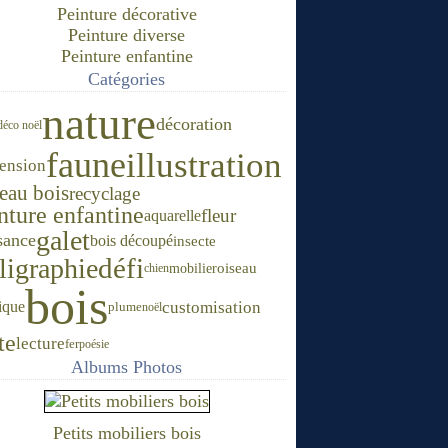
Peinture décorative
Peinture diverse
Peinture enfantine
Catégories
nature
décoration
déco noël
faune
illustration
ension
leau bois
recyclage
nture enfantine
fleur
aquarelle
galet
sance
bois découpé
insecte
défi
ligraphie
mobilier
oiseau
chien
bois
ique
customisation
plume
noël
te
lecture
fer
poésie
Albums Photos
Petits mobiliers bois