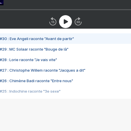
#30 : Eve Angeli raconte "Avant de partir"
#29 : MC Solaar raconte "Bouge de là"
28 : Lorie raconte "Je vais vite"
#27 : Christophe Willem raconte "Jacques a dit"
#26 : Chimène Badi raconte "Entre nous"
#25 : Indochine raconte "3e sexe"
#24 : Zaho raconte "C'est chelou"
#23 : Patrick Bruel raconte "Au café des délices"
#22 : Kyo raconte "Le chemin"