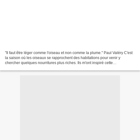
"Il faut être léger comme l'oiseau et non comme la plume." Paul Valéry C'est
la saison où les oiseaux se rapprochent des habitations pour venir y
chercher quelques nourritures plus riches. Ils m'ont inspiré cette
customisation et ses décorations de Noël...