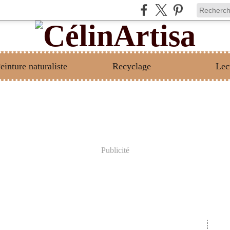
einture naturaliste
Recyclage
Lec
Publicité