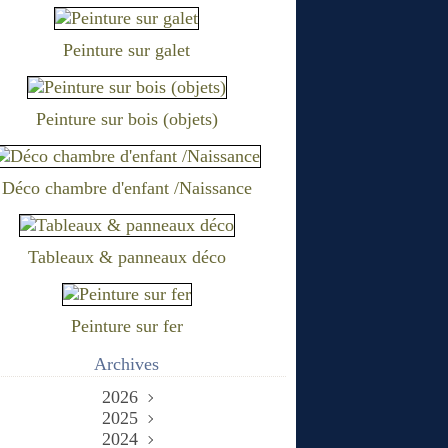
Peinture sur galet
Peinture sur bois (objets)
Déco chambre d'enfant /Naissance
Tableaux & panneaux déco
Peinture sur fer
Archives
2026
2025
Juin
(2)
Décembre
2024
Mai
(1)
(1)