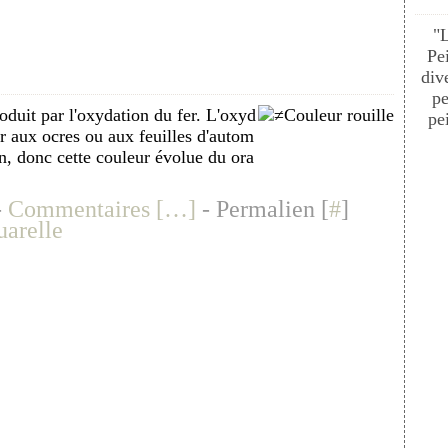
"
Pe
div
pe
oduit par l'oxydation du fer. L'oxyd
pei
ur aux ocres ou aux feuilles d'autom
n, donc cette couleur évolue du ora
-
Commentaires [
…
]
- Permalien [
#
]
uarelle