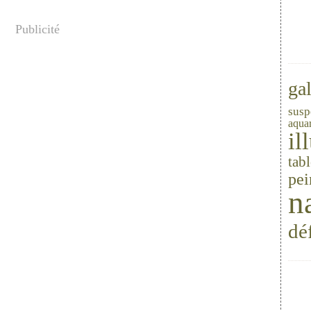
Publicité
gal
susp
aquar
il
tab
pei
n
dé