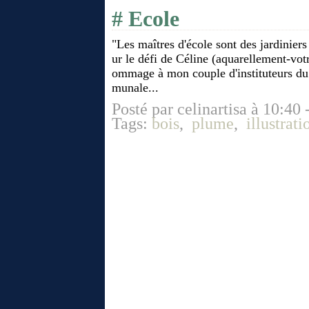
# Ecole
"Les maîtres d'école sont des jardinier
ur le défi de Céline (aquarellement-votr
ommage à mon couple d'instituteurs du
munale...
Posté par celinartisa à 10:40 
Tags:
bois
,
plume
,
illustrati