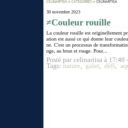
CÉLINARTISA
>
CATEGORIES
>
CÉLINARTISA
30 novembre 2023
≠Couleur rouille
La couleur rouille est originellement pr
ation est aussi ce qui donne leur coule
ne. C'est un processus de transformatio
nge, au brun et rouge. Pour...
Posté par celinartisa à 17:49 
Tags:
nature
,
galet
,
défi
,
aq