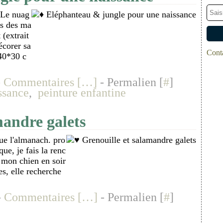
 Le nuag
us des ma
 (extrait
écorer sa
Conta
(40*30 c
-
Commentaires [
…
]
- Permalien [
#
]
ssance
,
peinture enfantine
mandre galets
que l'almanach. pro
ue, je fais la renc
 mon chien en soir
es, elle recherche
-
Commentaires [
…
]
- Permalien [
#
]