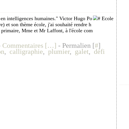
s en intelligences humaines." Victor Hugo Po
e) et son thème école, j'ai souhaité rendre h
 primaire, Mme et Mr Laffont, à l'école com
-
Commentaires [
…
]
- Permalien [
#
]
on
,
calligraphie
,
plumier
,
galet
,
défi