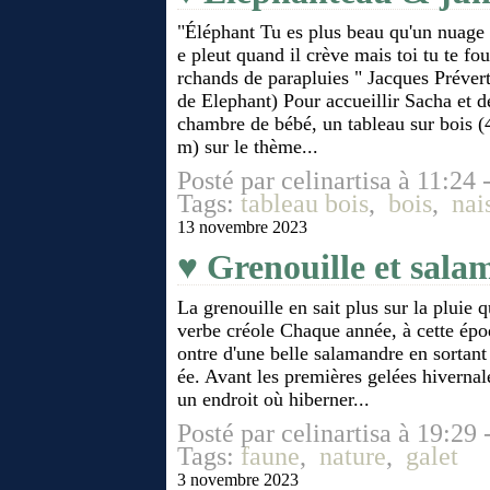
"Éléphant Tu es plus beau qu'un nuage
e pleut quand il crève mais toi tu te fo
rchands de parapluies " Jacques Prévert
de Elephant) Pour accueillir Sacha et d
chambre de bébé, un tableau sur bois 
m) sur le thème...
Posté par celinartisa à 11:24 
Tags:
tableau bois
,
bois
,
nai
13 novembre 2023
♥ Grenouille et sala
La grenouille en sait plus sur la pluie 
verbe créole Chaque année, à cette époq
ontre d'une belle salamandre en sortant
ée. Avant les premières gelées hivernal
un endroit où hiberner...
Posté par celinartisa à 19:29 
Tags:
faune
,
nature
,
galet
3 novembre 2023