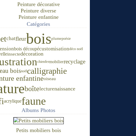
Peinture décorative
Peinture diverse
Peinture enfantine
Catégories
bois
et
fleur
chat
plume
poésie
ension
customisation
bois découpé
déco noël
décoration
elle
insecte
lustration
recyclage
mobilier
chien
fer
calligraphie
leau bois
noël
nture enfantine
oiseau
ature
boîte
naissance
lecture
faune
fi
acrylique
Albums Photos
Petits mobiliers bois